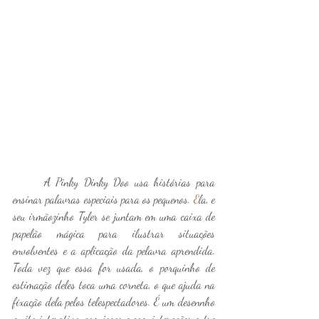
	A Pinky Dinky Doo usa histórias para 
ensinar palavras especiais para os pequenos
.
 E
la,
 e 
seu irmãozinho Tyler se juntam em uma caixa de 
papelão mágica para ilustrar situações 
envolventes e a aplicação da pelavra aprendida. 
Toda vez que essa for usada, o porquinho de 
estimação deles toca uma corneta, o que ajuda na 
fixação dela pelos telespectadores. É um desennho 
muito interativo, com jogos e com interações entre 