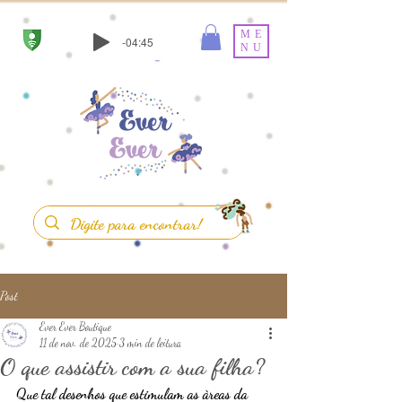
ME
-04:45
NU
Post
Ever Ever Boutique
11 de nov. de 2025
3 min de leitura
O que assistir com a sua filha?
Que tal desenhos que estimulam as àreas da 