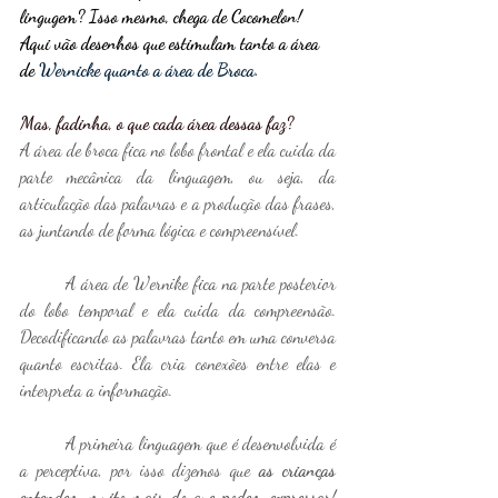
lingugem? Isso mesmo, chega de Cocomelon! 
Aqui vão desenhos que estimulam tanto a área 
de 
Wernicke quanto a área de Broca.
Mas, fadinha, o que cada área dessas faz?
A área de broca fica no lobo frontal e ela cuida da 
parte mecânica da linguagem, ou seja, da 
articulação das palavras e a produção das frases, 
as juntando de forma lógica e compreensível.
	A área de Wernike fica na parte posterior 
do lobo temporal e ela cuida da compreensão. 
Decodificando as palavras tanto em uma conversa 
quanto escritas. Ela cria conexões entre elas e 
interpreta a informação.
	A primeira linguagem que é desenvolvida é 
a perceptiva, por isso dizemos que 
as crianças 
entendem muito mais do que podem expressar
! 