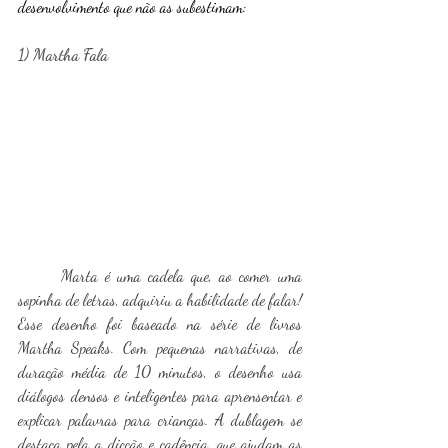
desenvolvimento que não as subestimam:
1) Martha Fala
	Marta é uma cadela que, ao comer uma 
sopinha de letras, adquiriu a habilidade de falar! 
Esse desenho foi baseado na série de livros 
Martha Speaks. Com pequenas narrativas, de 
duração média de 10 minutos, o desenho usa 
diálogos densos e inteligentes para aprensentar e 
explicar palavras para crianças. A dublagem se 
destaca pela a dicção e cadência, que ajudam as 