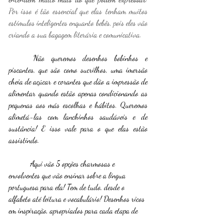
Por isso é tão essencial que elas tenham muitos 
estímulos inteligentes enquanto bebês, pois eles vão 
criando a sua bagagem literária e comunicativa.
	Não queremos desenhos bobinhos e 
piscantes, que são como sucrilhos, uma imersão 
cheia de açúcar e corantes que dão a impressão de 
alimentar quando estão apenas condicionando as 
pequenas aos más escolhas e hábitos. Queremos 
alimetá-las com lanchinhos saudáveis e de 
sustância! E isso vale para o que elas estão 
assistindo.
	 Aqui vão 5 opções charmosas e 
envolventes que vão ensinar sobre a língua 
portuguesa para ela! Tem de tudo, desde o 
alfabeto até leitura e vocabulário! Desenhos ricos 
em inspiração, apropriados para cada etapa de 