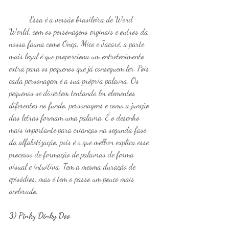
	Essa é a versão brasileira de Word 
World, com os personagens orginais e outros da 
nossa fauna como Onça, Mico e Jacaré, a parte 
mais legal é que proporciona um entretenimento 
extra para os pequenos que já conseguem ler. Pois 
cada personagem é a sua própria palavra. Os 
pequenos se divertem tentando ler elementos 
diferentes no fundo, personagens e como a junção 
das letras formam uma palavra. É o desenho 
mais importante para crianças na segunda fase 
da alfabetização, pois é o que melhor explica esse 
processo de formação de palavras de forma 
visual e intuitiva. Tem a mesma duração de 
episódios, mas é tem o passo um pouco mais 
acelerado.
3) Pinky Dinky Doo