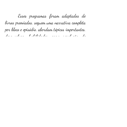
	Esses programas foram adaptados de 
livros premiados, seguem uma narrativa completa 
por bloco e episódio, abordam tópicos importantes, 
desenvolvem habilidades como resolução de 
problemas, pensamento por etapas e também 
mostram diferentes técnicas de animação!
Posts recentes
Ver tudo