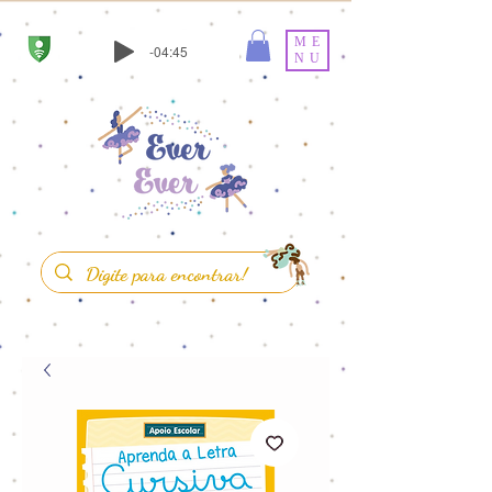
ME
-04:45
NU