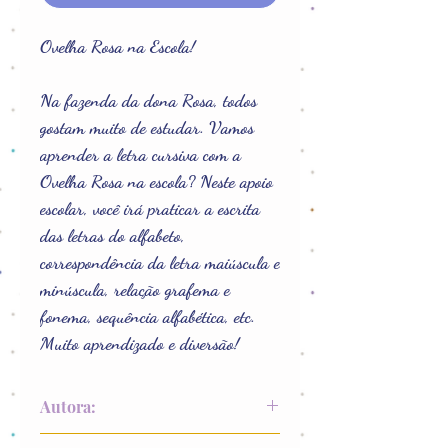
Ovelha Rosa na Escola!
Na fazenda da dona Rosa, todos
gostam muito de estudar. Vamos
aprender a letra cursiva com a
Ovelha Rosa na escola? Neste apoio
escolar, você irá praticar a escrita
das letras do alfabeto,
correspondência da letra maiúscula e
minúscula, relação grafema e
fonema, sequência alfabética, etc.
Muito aprendizado e diversão!
Autora:
Kátia Pecand