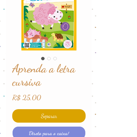
Aprenda a letra
cursiva
Preço
R$ 25,00
Separar
Direto para o caixa!