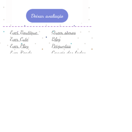
Deixar avaliação
Ever Boutique
Quem somos
Ever Cute
Blog
Ever Play
Perguntas
Ever Reads
Correio das fadas
Marcas amigas
Presentes
Semijóias
Vale-presente
Promoção
Comentários
Seg. a sex
Privacidade
8h-19h
Termos de uso
Sábado
Trocas e devoluções
9h-14h
CNPJ:
43.706.755
/0001-19
Formas de Pagamento: