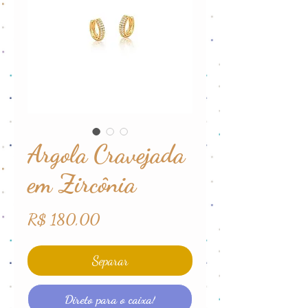
Argola Cravejada
em Zircônia
Preço
R$ 180,00
Separar
Direto para o caixa!