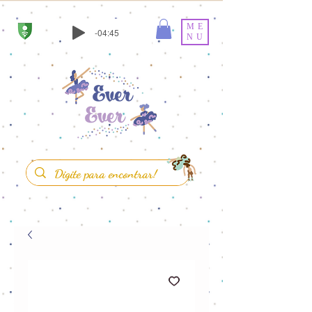
ME
-04:45
NU