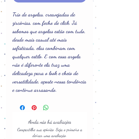
Trio de argolas, creavejadas de
zircônias, com fecho de click. Já
sabemos que argolas estão com tudo,
desde mais casual até mais
sofisticada, elas combinam com
qualquer estilo. E com essa argola
não é diferente ela traz uma
delicadeza para o look e cheio de
versatilidade, aposte nessa tendência
e continue arrasando.
Ainda não há avaliações
Compartilhe sua opinião. Seja o primeiro a
deixar uma avaliação.