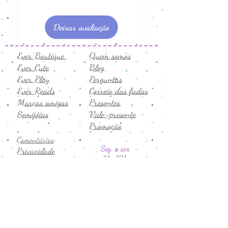
Deixar avaliação
Ever Boutique
Quem somos
Ever Cute
Blog
Ever Play
Perguntas
Ever Reads
Correio das fadas
Marcas amigas
Presentes
Semijóias
Vale-presente
Promoção
Comentários
Seg. a sex
Privacidade
8h-19h
Termos de uso
Sábado
Trocas e devoluções
9h-14h
CNPJ:
43.706.755
/0001-19
Formas de Pagamento: