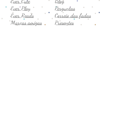
Ever Cute
Blog
Ever Play
Perguntas
Ever Reads
Correio das fadas
Marcas amigas
Presentes
Semijóias
Vale-presente
Promoção
Comentários
Seg. a sex
Privacidade
8h-19h
Termos de uso
Sábado
Trocas e devoluções
9h-14h
CNPJ:
43.706.755
/0001-19
Formas de Pagamento: