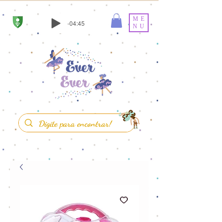
ME
-04:45
NU