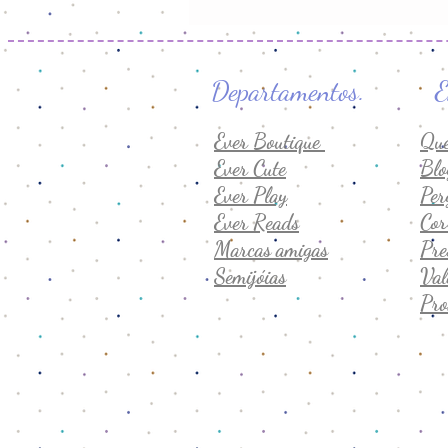
Departamento
Ever Boutique
Qu
Ever Cute
Blo
Ever Play
Per
Ever Reads
Cor
Marcas amigas
Pre
Semijóias
Val
Pro