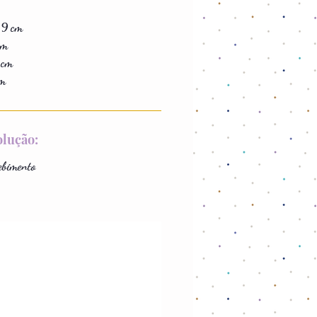
 9 cm
cm
 cm
cm
olução:
ebimento