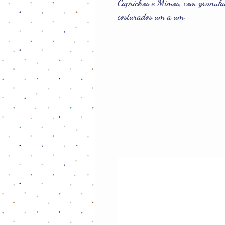
Caprichos e Mimos, com granulad
costurados um a um.