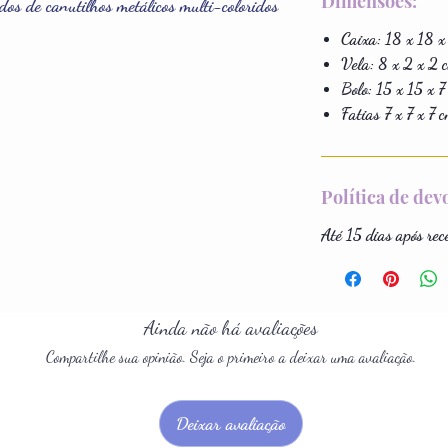
Dimensões:
os de canutilhos metálicos multi-coloridos
Caixa: 18 x 18 x
Vela: 8 x 2 x 2 
Bolo: 15 x 15 x 7
Fatias 7 x 7 x 7 
Política de dev
Até 15 dias após rec
Ainda não há avaliações
Compartilhe sua opinião. Seja o primeiro a deixar uma avaliação.
Deixar avaliação