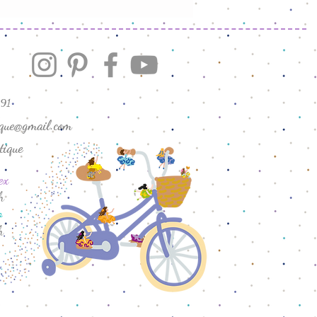
endimento.
91
ique@gmail.com
tique
ex
h
o
h