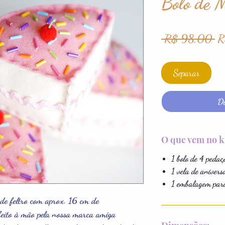
Bolo de 
Pr
 R$ 98,00 
R
no
Separar
Di
O que vem no k
1 bolo de 4 pedaç
1 vela de anivers
1 embalagem para
 de feltro com aprox. 16 cm de
feito à mão pela nossa marca amiga