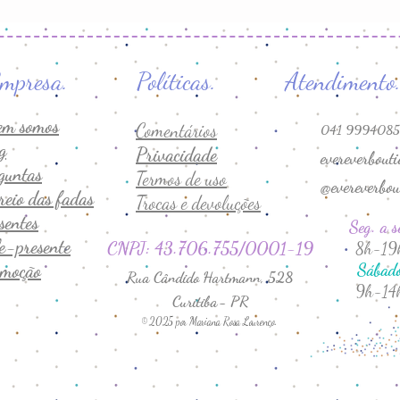
s. Empresa. Políticas. At
em somos
Comentários
041 9994085
g
Privacidade
evereverbout
guntas
Termos de uso
@evereverbou
reio das fadas
Trocas e devoluções
sentes
Seg. a s
e-presente
CNPJ: 43.706.755/0001-19
8h-19
moção
Sábad
Rua Cândido Hartmann, 528
9h-14
Curitiba- PR
© 2025 por Mariana Rosa Lourenço.