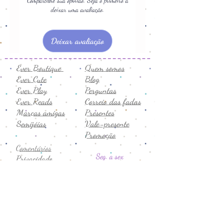
Compartilhe sua opinião. Seja o primeiro a
deixar uma avaliação.
Deixar avaliação
Ever Boutique
Quem somos
Ever Cute
Blog
Ever Play
Perguntas
Ever Reads
Correio das fadas
Marcas amigas
Presentes
Semijóias
Vale-presente
Promoção
Comentários
Seg. a sex
Privacidade
8h-19h
Termos de uso
Sábado
Trocas e devoluções
9h-14h
CNPJ:
43.706.755
/0001-19