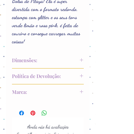
Bolsa de Pitaya! Ela é super
divertida com o formato redondo,
estampa com glitter e os seus tons
verde limão e rosa pink, é feita de
courino e consegue carregar muitas
coisas!
Dimensões:
15 x 15 x 6 cm
Política de Devolução:
Comprimento da alça: 98 cm
Até 15 dias após recebimento
Marca:
Modernice
Ainda não há avaliações