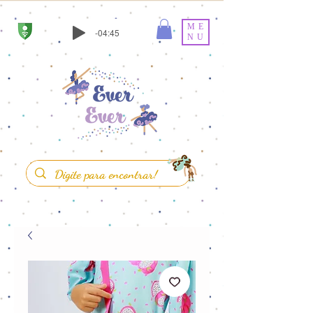
ME
-04:45
NU