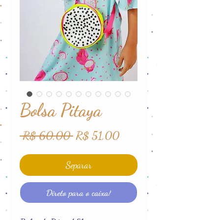
Bolsa Pitaya
Preço
Preço
 R$ 60,00 
R$ 51,00
normal
promocional
Separar
Direto para o caixa!