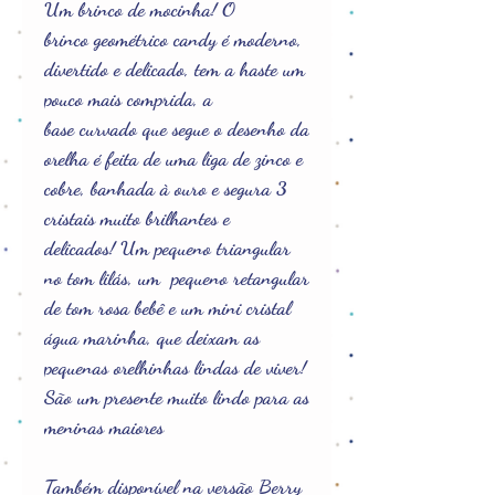
Um brinco de mocinha! O
brinco geométrico candy é moderno,
divertido e delicado, tem a haste um
pouco mais comprida, a
base curvado que segue o desenho da
orelha é feita de uma liga de zinco e
cobre, banhada à ouro e segura 3
cristais muito brilhantes e
delicados! Um pequeno triangular
no tom lilás, um pequeno retangular
de tom rosa bebê e um mini cristal
água marinha, que deixam as
pequenas orelhinhas lindas de viver!
São um presente muito lindo para as
meninas maiores
Também disponível na versão Berry