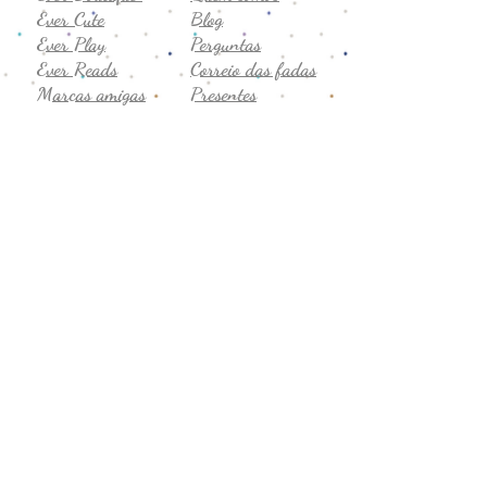
Ever Cute
Blog
Ever Play
Perguntas
Ever Reads
Correio das fadas
Marcas amigas
Presentes
Semijóias
Vale-presente
Promoção
Comentários
Seg. a sex
Privacidade
8h-19h
Termos de uso
Sábado
Trocas e devoluções
9h-14h
CNPJ:
43.706.755
/0001-19
Formas de Pagamento: