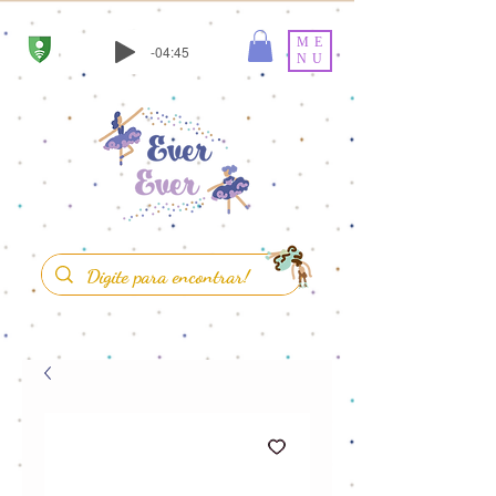
ME
-04:45
NU