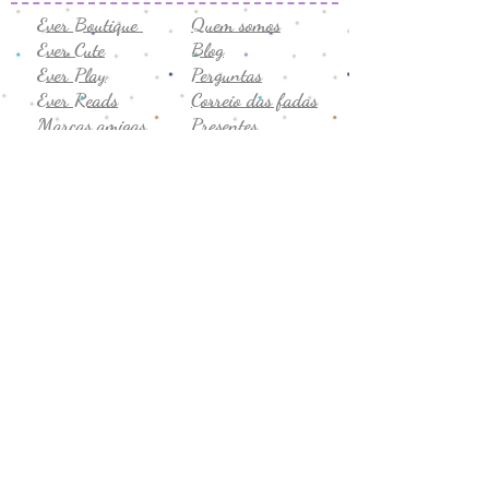
Ever Boutique
Quem somos
Ever Cute
Blog
Ever Play
Perguntas
Ever Reads
Correio das fadas
Marcas amigas
Presentes
Semijóias
Vale-presente
Promoção
Comentários
Seg. a sex
Privacidade
8h-19h
Termos de uso
Sábado
Trocas e devoluções
9h-14h
CNPJ:
43.706.755
/0001-19
Formas de Pagamento: