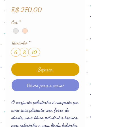
Preço
R$ 270,00
Cor
*
Tamanho
*
6
8
10
Separar
Direto para o caixa!
O conjunto peludinho é composto por
uma saia plissada com forro de
shorts, uma blusa peludinha branca
com colarinho e uma linda bolsinha