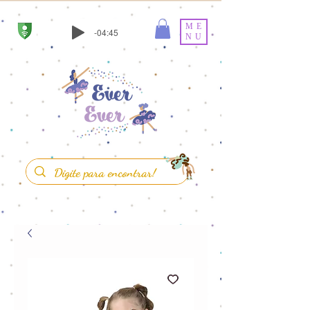
ME
-04:45
NU