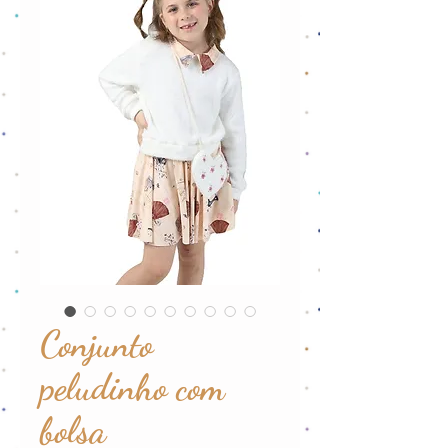
Conjunto
peludinho com
bolsa