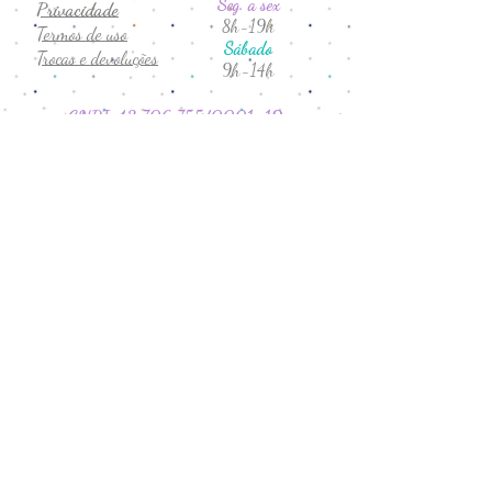
Seg. a sex
Privacidade
8h-19h
Termos de uso
Sábado
Trocas e devoluções
9h-14h
CNPJ:
43.706.755
/0001-19
Formas de Pagamento:
041 999408591
evereverboutique@gmail.com
@evereverboutique