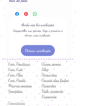
bico de pato
Ainda não há avaliações
Compartilhe sua opinião. Seja o primeiro a
deixar uma avaliação.
Deixar avaliação
Ever Boutique
Quem somos
Ever Cute
Blog
Ever Play
Perguntas
Ever Reads
Correio das fadas
Marcas amigas
Presentes
Semijóias
Vale-presente
Promoção
Comentários