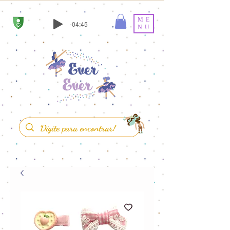
ME
-04:45
NU