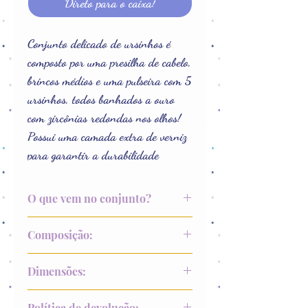
Direto para o caixa!
Conjunto delicado de ursinhos é
composto por uma presilha de cabelo,
brincos médios e uma pulseira com 5
ursinhos, todos banhados a ouro
com zircônias redondas nos olhos!
Possui uma camada extra de verniz
para garantir a durabilidade
O que vem no conjunto?
Par de brincos
Composição:
Pulseira regulável
Presilha
Banho de Ouro 18k sobre uma liga
Dimensões:
metálica de cobre e zinco finalizado
com verniz e uma camada antialérgica.
Brincos: 11 mm x 14 mm
Política de devolução;