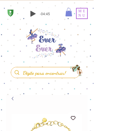
ME
-04:45
NU