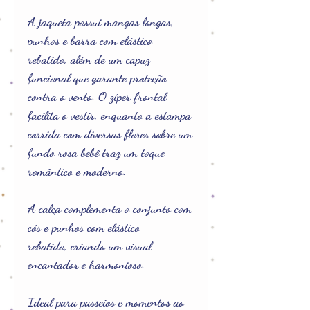
A jaqueta possui mangas longas,
punhos e barra com elástico
rebatido, além de um capuz
funcional que garante proteção
contra o vento. O zíper frontal
facilita o vestir, enquanto a estampa
corrida com diversas flores sobre um
fundo rosa bebê traz um toque
romântico e moderno.
A calça complementa o conjunto com
cós e punhos com elástico
rebatido, criando um visual
encantador e harmonioso.
Ideal para passeios e momentos ao