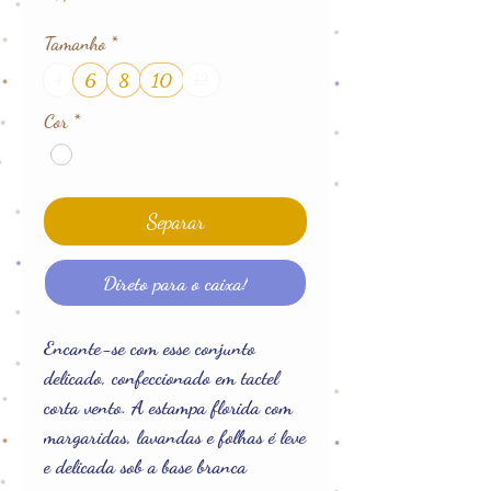
Tamanho
*
6
8
10
4
12
Cor
*
Separar
Direto para o caixa!
Encante-se com esse conjunto
delicado, confeccionado em tactel
corta vento. A estampa florida com
margaridas, lavandas e folhas é leve
e delicada sob a base branca