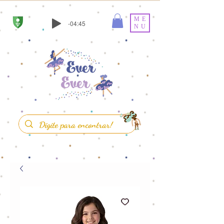
ME
-04:45
NU