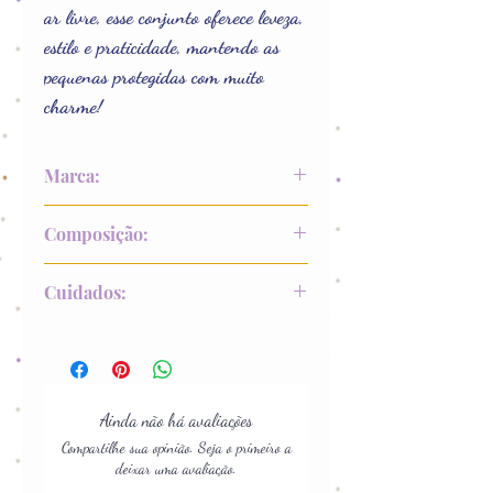
ar livre, esse conjunto oferece leveza,
estilo e praticidade, mantendo as
pequenas protegidas com muito
charme!
Marca:
La luna
Composição:
100% Poliéster
Cuidados:
Lavar com cores similares;
Não deixar de molho;
Não usar alvejante;
Não secar na máquina;
Ainda não há avaliações
Não passar sobre a estampa;
Compartilhe sua opinião. Seja o primeiro a
deixar uma avaliação.
Para informações detalhadas, siga