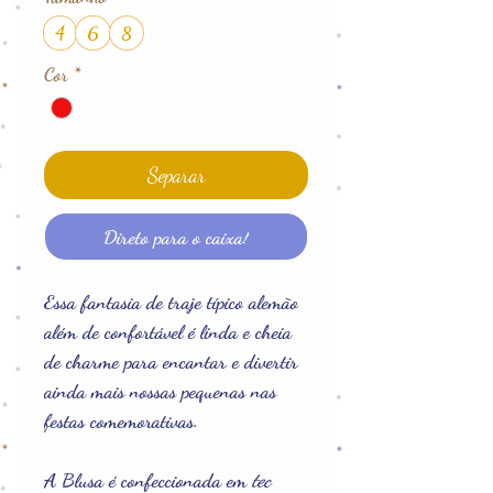
4
6
8
Cor
*
Separar
Direto para o caixa!
Essa fantasia de traje típico alemão
além de confortável é linda e cheia
de charme para encantar e divertir
ainda mais nossas pequenas nas
festas comemorativas.
A Blusa é confeccionada em
tec