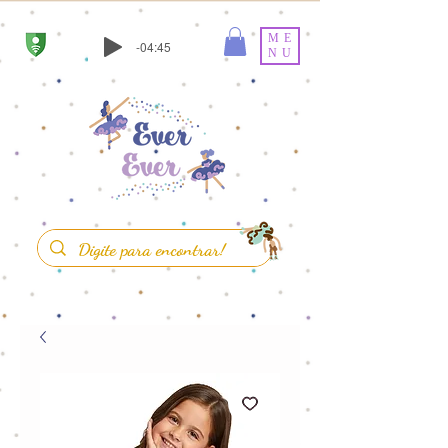
ME
-04:45
NU