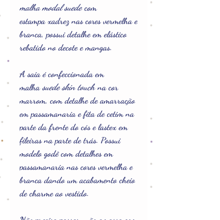
malha modal suede
com
estampa xadrez nas cores vermelha e
branca, possui detalhe em elástico
rebatido no decote e mangas.
A saia é confeccionada em
malha
suede skin touch
na cor
marrom, com detalhe de amarração
em passamanaria e fita de cetim na
parte da frente do cós e lastex em
fileiras na parte de trás. Possui
modelo godê com detalhes em
passamanaria nas cores vermelha e
branca dando um acabamento cheio
de charme ao vestido.
Não precisa passar, não amassa com