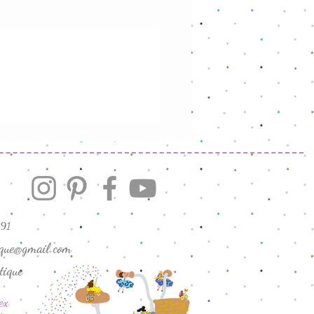
endimento.
91
ique@gmail.com
tique
ex