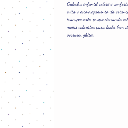
Galocha infantil colorê é confort
evita o escorregamento da crianç
transparente, proporcionando esti
meias coloridas para looks bem d
possuem glitter.