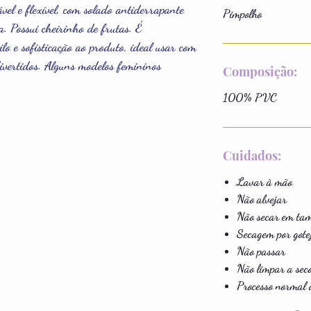
ável e flexível, com solado antiderrapante
Pimpolho
a. Possui cheirinho de frutas. É
lo e sofisticação ao produto, ideal usar com
ivertidos. Alguns modelos femininos
Composição:
100% PVC
Cuidados:
Lavar à mão
Não alvejar
Não secar em ta
Secagem por got
Não passar
Não limpar a sec
Processo normal d