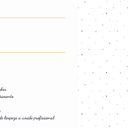
mbor
ejamento
o
e limpeza a úmido profissional.