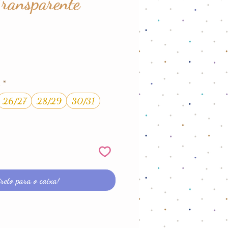
Transparente
ço
*
26/27
28/29
30/31
reto para o caixa!