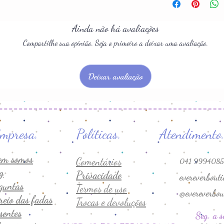
Ainda não há avaliações
Compartilhe sua opinião. Seja o primeiro a deixar uma avaliação.
Deixar avaliação
s. Empresa. Políticas. At
em somos
Comentários
041 9994085
g
Privacidade
evereverbout
guntas
Termos de uso
@evereverbou
reio das fadas
Trocas e devoluções
sentes
Seg. a s