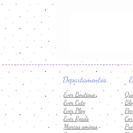
Departamento
Ever Boutique
Qu
Ever Cute
Blo
Ever Play
Per
Ever Reads
Cor
Marcas amigas
Pre