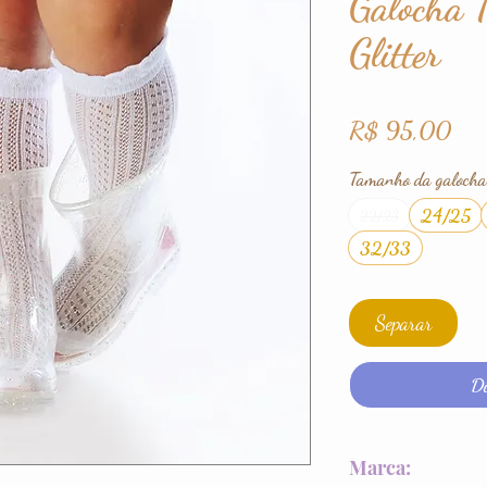
Galocha 
Glitter
Pre
R$ 95,00
Tamanho da galocha
24/25
22/23
32/33
Separar
Di
Marca: