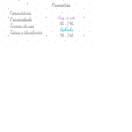
Promoção
Comentários
Seg. a sex
Privacidade
8h-19h
Termos de uso
Sábado
Trocas e devoluções
9h-14h
CNPJ:
43.706.755
/0001-19
Formas de Pagamento:
041 999408591