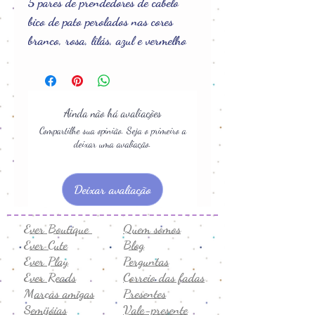
5 pares de prendedores de cabelo
bico de pato perolados nas cores
branco, rosa, lilás, azul e vermelho
Ainda não há avaliações
Compartilhe sua opinião. Seja o primeiro a
deixar uma avaliação.
Deixar avaliação
Ever Boutique
Quem somos
Ever Cute
Blog
Ever Play
Perguntas
Ever Reads
Correio das fadas
Marcas amigas
Presentes
Semijóias
Vale-presente