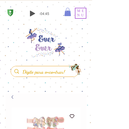
ME
-04:45
NU