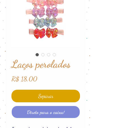
Laços perolados
Preço
R$ 18,00
Separar
Direto para o caixa!