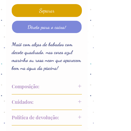
Separar
Direto para o caixa!
Maiô com alças de babados com
decote quadrado, nas cores azul
marinho ou rosa neon que aparecem
bem na água da piscina!
Composição:
90% Poliester
Cuidados:
10% Elastano
Lavar a mão
Política de devolução:
Não alvejar
Não colocar na secadora
Até 15 dias após recebimento