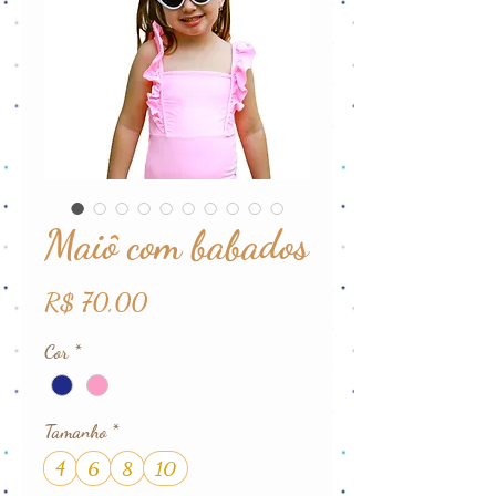
Maiô com babados
Preço
R$ 70,00
Cor
*
Tamanho
*
4
6
8
10