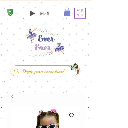
ME
-04:45
NU