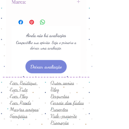
Marca:
Secar na sombra
Não passar
Modernice
Não lavar a seco
Ainda não há avaliações
Compartilhe sua opinião. Seja o primeiro a
deixar uma avaliação.
Deixar avaliação
Ever Boutique
Quem somos
Ever Cute
Blog
Ever Play
Perguntas
Ever Reads
Correio das fadas
Marcas amigas
Presentes
Semijóias
Vale-presente
Promoção