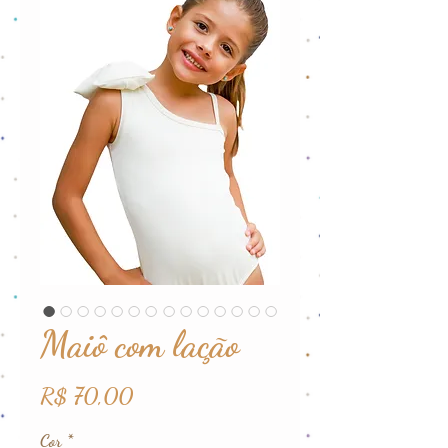
Maiô com lação
Preço
R$ 70,00
Cor
*