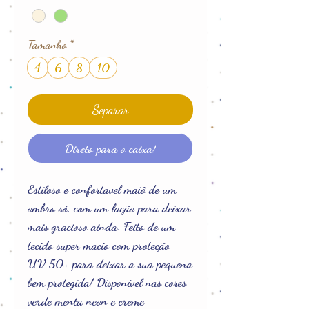
Tamanho
*
4
6
8
10
Separar
Direto para o caixa!
Estiloso e confortavel maiô de um
ombro só, com um lação para deixar
mais gracioso ainda. Feito de um
tecido super macio com proteção
UV 50+ para deixar a sua pequena
bem protegida! Disponível nas cores
verde menta neon e creme