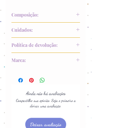
Composição:
90% Poliester
Cuidados:
10% Elastano
Lavar a mão
Política de devolução:
Não alvejar
Não colocar na secadora
Até 15 dias após recebimento
Marca:
Secar na sombra
Não passar
Modernice
Não lavar a seco
Ainda não há avaliações
Compartilhe sua opinião. Seja o primeiro a
deixar uma avaliação.
Deixar avaliação