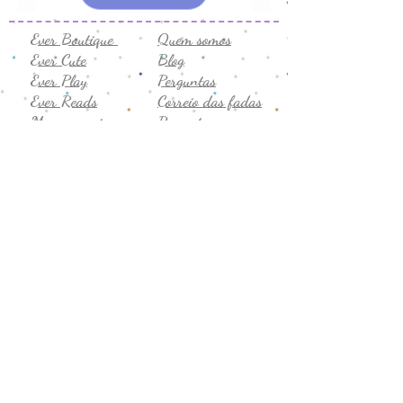
Ever Boutique
Quem somos
Ever Cute
Blog
Ever Play
Perguntas
Ever Reads
Correio das fadas
Marcas amigas
Presentes
Semijóias
Vale-presente
Promoção
Comentários
Seg. a sex
Privacidade
8h-19h
Termos de uso
Sábado
Trocas e devoluções
9h-14h
CNPJ:
43.706.755
/0001-19
Formas de Pagamento: