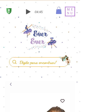
ME
-04:45
NU