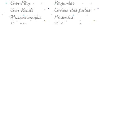
Ever Play
Perguntas
Ever Reads
Correio das fadas
Marcas amigas
Presentes
Semijóias
Vale-presente
Promoção
Comentários
Seg. a sex
Privacidade
8h-19h
Termos de uso
Sábado
Trocas e devoluções
9h-14h
CNPJ:
43.706.755
/0001-19
Formas de Pagamento: