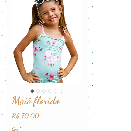
Maiô florido
Preço
R$ 70,00
Cor
*