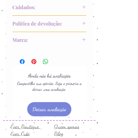
90% Poliester
Cuidados:
10% Elastano
Lavar a mão
Política de devolução:
Não alvejar
Não colocar na secadora
Até 15 dias após recebimento
Marca:
Secar na sombra
Não passar
Modernice
Não lavar a seco
Ainda não há avaliações
Compartilhe sua opinião. Seja o primeiro a
deixar uma avaliação.
Deixar avaliação
Ever Boutique
Quem somos
Ever Cute
Blog