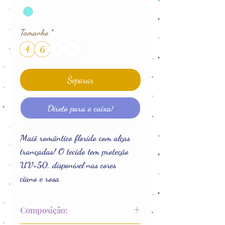
Tamanho
*
4
6
8
10
Separar
Direto para o caixa!
Maiô romântico florido com alças
trançadas! O tecido tem proteção
UV+50, disponível nas cores
ciano e rosa
Composição: