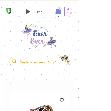
ME
-04:45
NU