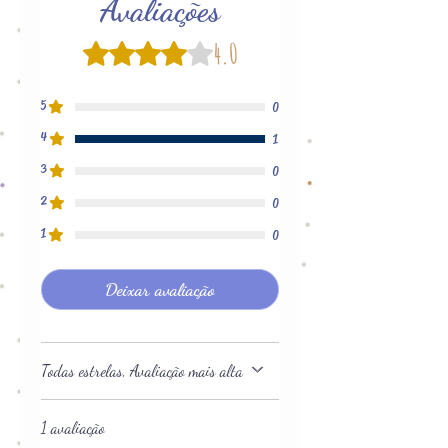
Avaliações
4.0
Rated 4 out of 5 stars.
5
0
4
1
3
0
2
0
1
0
Deixar avaliação
Todas estrelas, Avaliação mais alta
1 avaliação