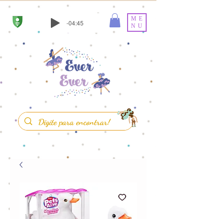
ME
-04:45
NU