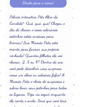
Direto para o caixa!
Pelúcia interativa Pets Alive da
Candide! Quá, quá, quá! Chegou o
dia de chocar e esses adoráveis
patinhos estão ansiosos para
brincar! Sua Mamãe Pata está
pronta para formar sua própria
ninhada! Quantos filhotes ela vai
chocar: 2, 3 ou 4? Dentro do ovo,
você pode descobrir uma surpresa,
como um slime ou adesivos fofos! A
Mamãe Pata é cheia de surpresas e
adora levar seus patinhos para todos
os lugares. Veja-os seguir enquanto
ela canta e anda. Será que você terá
sorte e encontrará o raro patinho