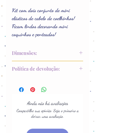
Kit com dois conjunto de mini
elásticos de cabelo de coelhinhos!
Ficam lindos decorando mini
coquinhos e penteados!
Dimensões:
3 x 3 cm
Política de devolução:
Até 15 dias após recebimento
Ainda não há avaliações
Compartilhe sua opinião. Seja o primeiro a
deixar uma avaliação.