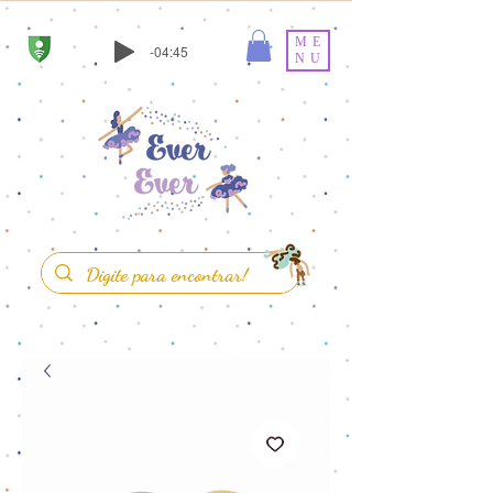
ME
-04:45
NU