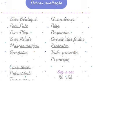
Deixar avaliação
Ever Boutique
Quem somos
Ever Cute
Blog
Ever Play
Perguntas
Ever Reads
Correio das fadas
Marcas amigas
Presentes
Semijóias
Vale-presente
Promoção
Comentários
Seg. a sex
Privacidade
8h-19h
Termos de uso
Sábado
Trocas e devoluções
9h-14h
CNPJ:
43.706.755
/0001-19
Formas de Pagamento: