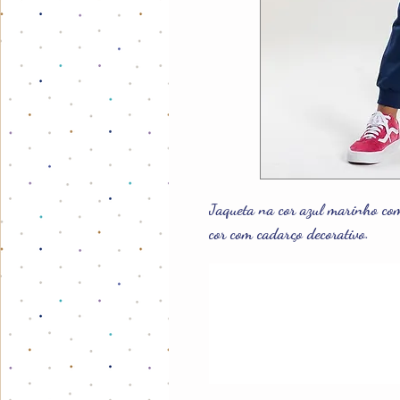
Jaqueta na cor azul marinho co
cor com cadarço decorativo.