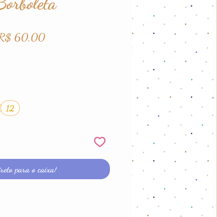
Borboleta
reço
Preço
R$ 60,00
ormal
promocional
12
reto para o caixa!