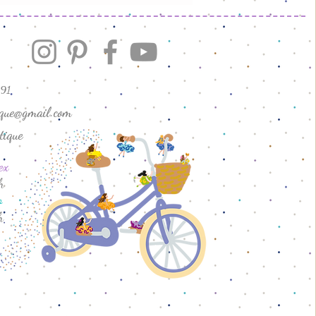
endimento.
91
ique@gmail.com
tique
ex
h
o
h