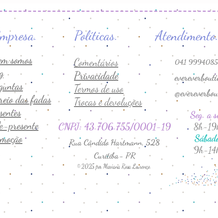
s. Empresa. Políticas. At
em somos
Comentários
041 9994085
g
Privacidade
evereverbout
guntas
Termos de uso
@evereverbou
reio das fadas
Trocas e devoluções
sentes
Seg. a s
e-presente
CNPJ: 43.706.755/0001-19
8h-19
moção
Sábad
Rua Cândido Hartmann, 528
9h-14
Curitiba- PR
© 2025 por Mariana Rosa Lourenço.