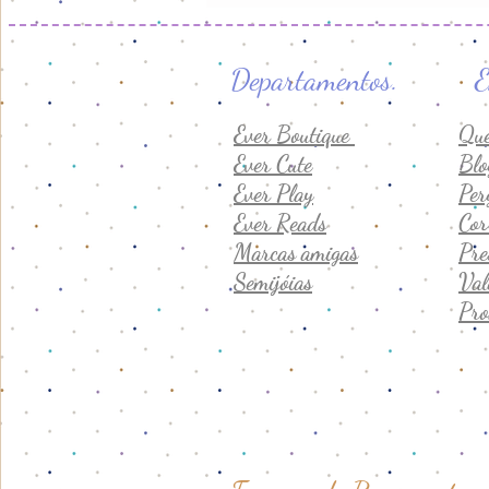
Departamento
Ever Boutique
Qu
Ever Cute
Blo
Ever Play
Per
Ever Reads
Cor
Marcas amigas
Pre
Semijóias
Val
Pro