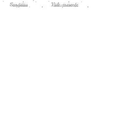
Semijóias
Vale-presente
Promoção
Comentários
Seg. a sex
Privacidade
8h-19h
Termos de uso
Sábado
Trocas e devoluções
9h-14h
CNPJ:
43.706.755
/0001-19
Formas de Pagamento:
041 999408591