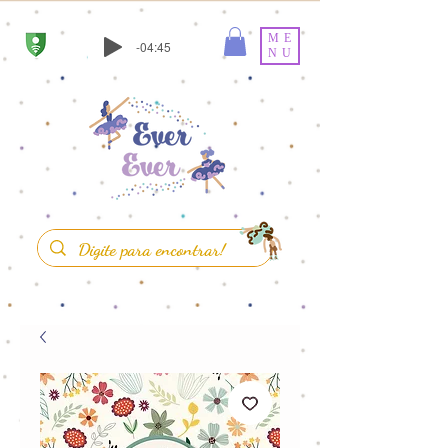
ME
-04:45
NU