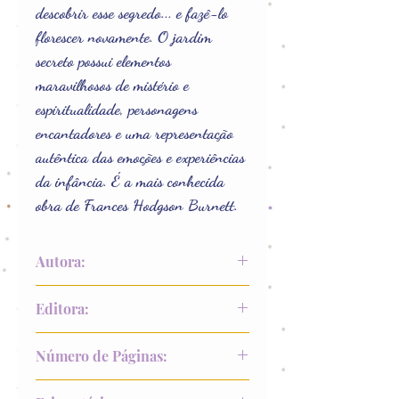
descobrir esse segredo... e fazê-lo
florescer novamente. O jardim
secreto possui elementos
maravilhosos de mistério e
espiritualidade, personagens
encantadores e uma representação
autêntica das emoções e experiências
da infância. É a mais conhecida
obra de Frances Hodgson Burnett.
Autora:
Frances Hodgson Burnett
Editora:
Principis
Número de Páginas:
272