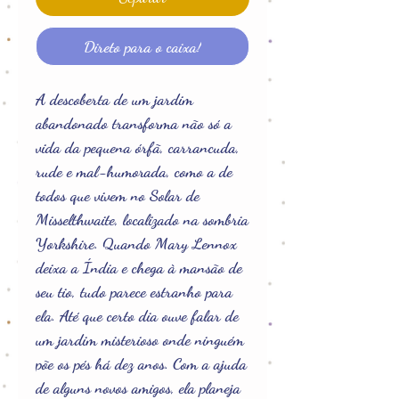
Direto para o caixa!
A descoberta de um jardim
abandonado transforma não só a
vida da pequena órfã, carrancuda,
rude e mal-humorada, como a de
todos que vivem no Solar de
Misselthwaite, localizado na sombria
Yorkshire. Quando Mary Lennox
deixa a Índia e chega à mansão de
seu tio, tudo parece estranho para
ela. Até que certo dia ouve falar de
um jardim misterioso onde ninguém
põe os pés há dez anos. Com a ajuda
de alguns novos amigos, ela planeja