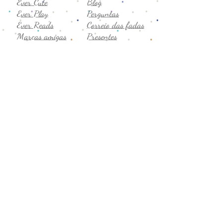
Ever Cute
Blog
Ever Play
Perguntas
Ever Reads
Correio das fadas
Marcas amigas
Presentes
Semijóias
Vale-presente
Promoção
Comentários
Seg. a sex
Privacidade
8h-19h
Termos de uso
Sábado
Trocas e devoluções
9h-14h
CNPJ:
43.706.755
/0001-19
Formas de Pagamento: