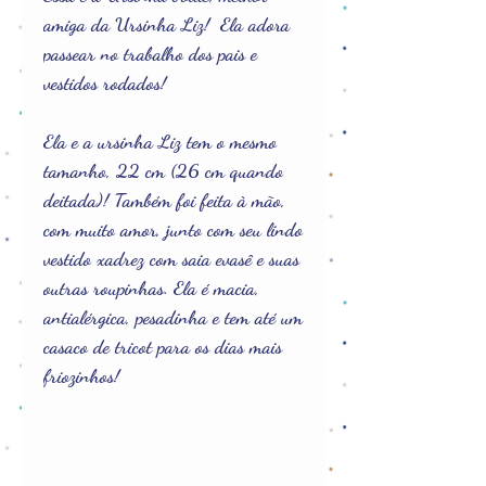
amiga da Ursinha Liz! Ela adora
passear no trabalho dos pais e
vestidos rodados!
Ela e a ursinha Liz tem o mesmo
tamanho, 22 cm (26 cm quando
deitada)! Também foi feita à mão,
com muito amor, junto com seu lindo
vestido xadrez com saia evasê e suas
outras roupinhas. Ela é macia,
antialérgica, pesadinha e tem até um
casaco de tricot para os dias mais
friozinhos!