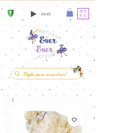
ME
-04:45
NU