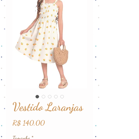
Vestido Laranjas
Preço
R$ 140,00
Tamanho
*