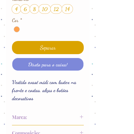
4
6
8
10
12
14
Cor
*
Separar
Direto para o caixa!
Vestido evasê midi com lastex na
frente e costas, alças e botões
decorativos
Marca:
Fakini
Composição: