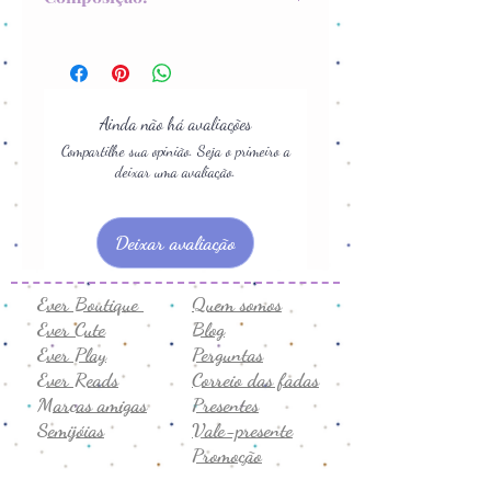
68% algodão e 32% poliéster
Ainda não há avaliações
Compartilhe sua opinião. Seja o primeiro a
deixar uma avaliação.
Deixar avaliação
Ever Boutique
Quem somos
Ever Cute
Blog
Ever Play
Perguntas
Ever Reads
Correio das fadas
Marcas amigas
Presentes
Semijóias
Vale-presente
Promoção
Comentários