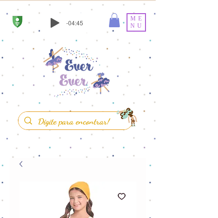
ME
-04:45
NU