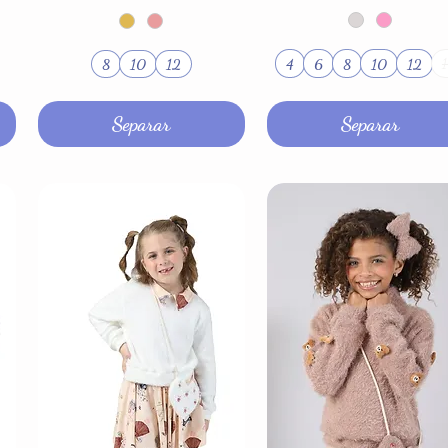
4
6
8
10
12
8
10
12
1
Separar
Separar