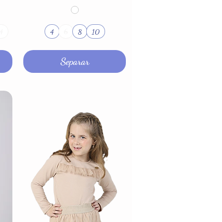
4
8
10
4
6
Separar