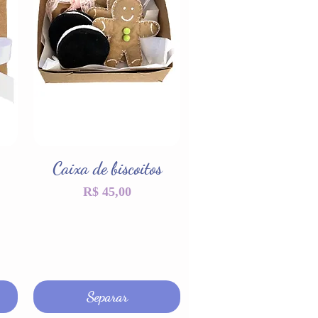
Caixa de biscoitos
Visualização rápida
Preço
R$ 45,00
Separar