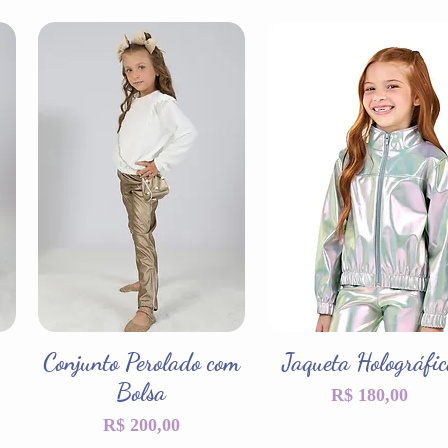
Conjunto Perolado com
Visualização rápida
Jaqueta Holográfi
Visualização rápida
Bolsa
Preço
R$ 180,00
Preço
R$ 200,00