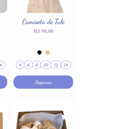
Camiseta de Tule
Visualização rápida
omocional
Preço
0
R$ 90,00
4
4
6
8
10
12
14
Separar