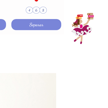
4
6
8
Separar