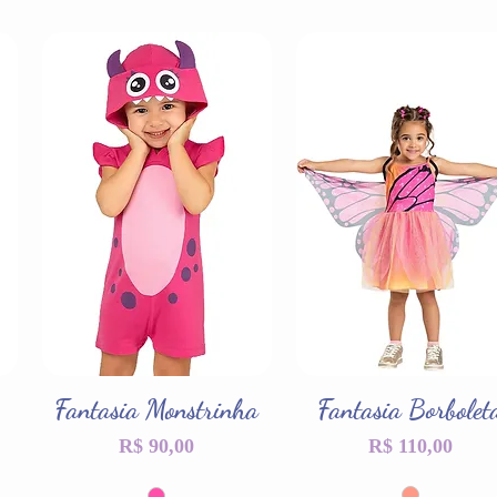
Fantasia Monstrinha
Visualização rápida
Fantasia Borbolet
Visualização rápida
Preço
Preço
R$ 90,00
R$ 110,00