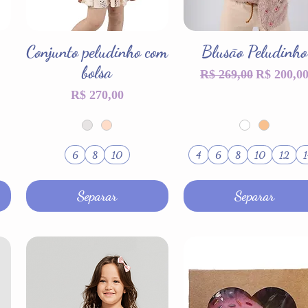
Conjunto peludinho com
Visualização rápida
Blusão Peludinho
Visualização rápida
bolsa
Preço normal
Preço pr
R$ 269,00
R$ 200,0
Preço
R$ 270,00
6
8
10
4
6
8
10
12
1
Separar
Separar