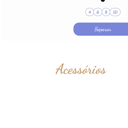
4
6
8
10
Separar
Acessórios