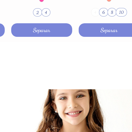
6
8
10
2
4
4
Separar
Separar