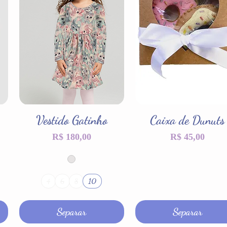
Vestido Gatinho
Visualização rápida
Caixa de Dunuts
Visualização rápida
Preço
Preço
R$ 180,00
R$ 45,00
10
4
6
8
Separar
Separar