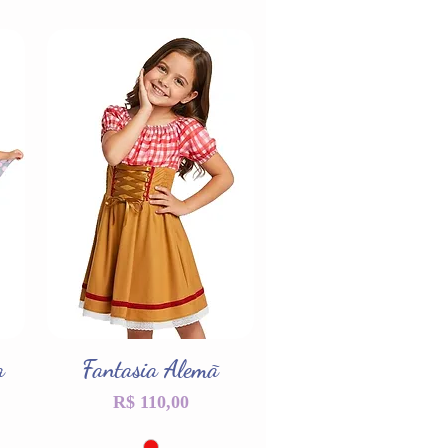
a
Fantasia Alemã
Visualização rápida
Preço
R$ 110,00