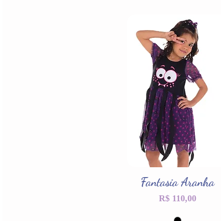
Fantasia Aranha
Visualização rápida
Preço
R$ 110,00