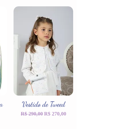
ca
Vestido de Tweed
Visualização rápida
Preço normal
Preço promocional
R$ 290,00
R$ 270,00