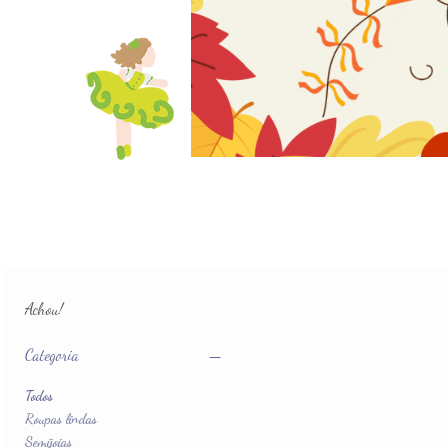
Achou!
Categoria
Todos
Roupas lindas
Semijoias